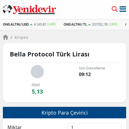
ONS ALTIN / USD
4.341,81
2,40%
ONS ALTIN / TL
207.152,76
2,62%
Ç
/
Kripto
Bella Protocol Türk Lirası
Son Güncelleme
09:12
FİYAT
5,13
Kripto Para Çevirici
Miktar