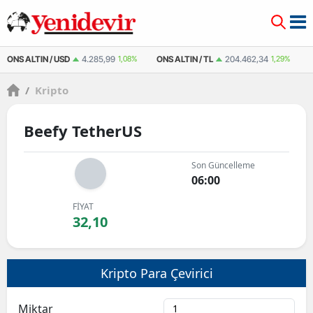
ONS ALTIN / USD
4.285,99
1,08%
ONS ALTIN / TL
204.462,34
1,29%
/
Kripto
Beefy TetherUS
Son Güncelleme
06:00
FİYAT
32,10
Kripto Para Çevirici
Miktar