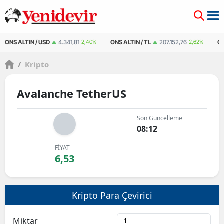
ONS ALTIN / USD
4.341,81
2,40%
ONS ALTIN / TL
207.152,76
2,62%
Ç
/
Kripto
Avalanche TetherUS
Son Güncelleme
08:12
FİYAT
6,53
Kripto Para Çevirici
Miktar