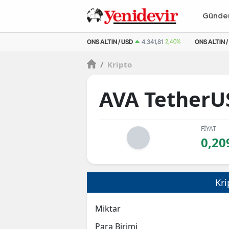
Günd
M ALTIN
6.660,55
2,59%
ONS ALTIN / USD
4.341,81
2,40%
ONS ALTIN /
/
Kripto
AVA TetherU
FİYAT
0,20
Kri
Miktar
Para Birimi