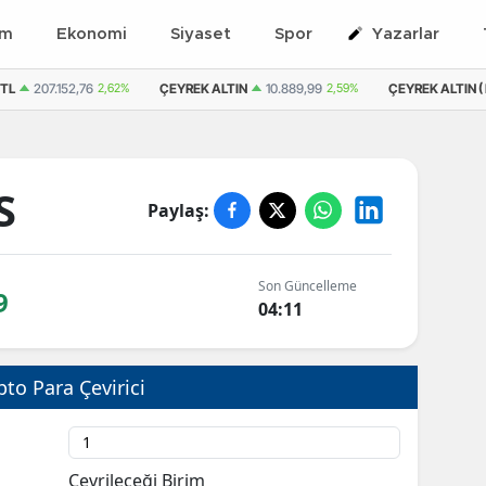
em
Ekonomi
Siyaset
Spor
Yazarlar
 TL
207.152,76
2,62%
ÇEYREK ALTIN
10.889,99
2,59%
ÇEYREK ALTIN ( 
S
Paylaş:
Son Güncelleme
9
04:11
pto Para Çevirici
Çevrileceği Birim