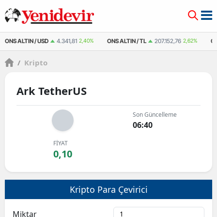
ONS ALTIN / USD
4.341,81
2,40%
ONS ALTIN / TL
207.152,76
2,62%
Ç
/
Kripto
Ark TetherUS
Son Güncelleme
06:40
FİYAT
0,10
Kripto Para Çevirici
Miktar