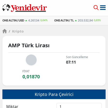
ONS ALTIN / USD
4.267,04
0,64%
ONS ALTIN / TL
203.532,94
0,83%
/
Kripto
AMP Türk Lirası
Son Güncelleme
07:11
FİYAT
0,01870
Kripto Para Çevirici
Miktar