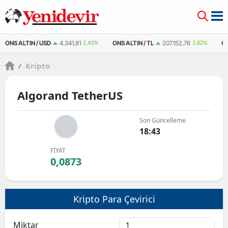
ONS ALTIN / USD
4.341,81
2,40%
ONS ALTIN / TL
207.152,76
2,62%
Ç
/
Kripto
Algorand TetherUS
Son Güncelleme
18:43
FİYAT
0,0873
Kripto Para Çevirici
Miktar