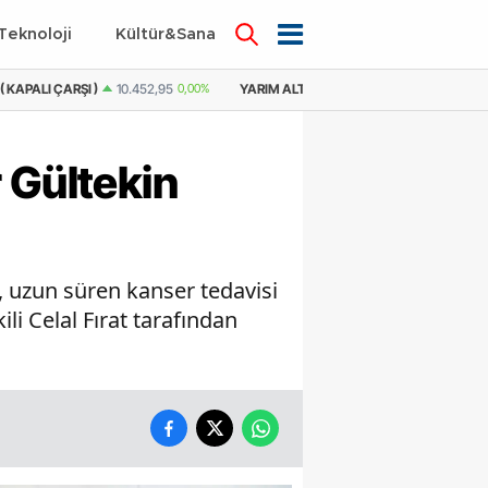
Teknoloji
Kültür&Sanat
( KAPALI ÇARŞI )
10.452,95
0,00%
YARIM ALTIN
21.405,71
0,77%
YARIM
 Gültekin
, uzun süren kanser tedavisi
li Celal Fırat tarafından