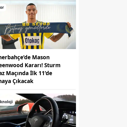
or
nerbahçe’de Mason
eenwood Kararı! Sturm
az Maçında İlk 11’de
haya Çıkacak
knoloji