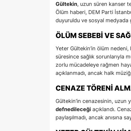
Gültekin
, uzun süren kanser te
Ölüm haberi, DEM Parti İstanbul
duyuruldu ve sosyal medyada g
ÖLÜM SEBEBI VE SAĞ
Yeter Gültekin’in ölüm nedeni, 
süresince sağlık sorunlarıyla 
zorlu mücadeleye rağmen haya
açıklanmadı, ancak halk müziği
CENAZE TÖRENI AL
Gültekin’in cenazesinin, uzun y
defnedileceği
açıklandı. Cenaz
paylaşılmadı, ancak anısına sa