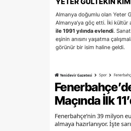
YETER GÜLTEKIN KIM
Almanya doğumlu olan Yeter Gült
Almanya’ya göç etti. İki kültü
ile 1991 yılında evlendi
. Sanat
eşinin anısını yaşatma çalışmal
görünür bir isim haline geldi.
Spor
Fenerbahç
Yenidevir Gazetesi
Fenerbahçe’d
Maçında İlk 11
Fenerbahçe’nin 39 milyon eu
almaya hazırlanıyor. İşte sar