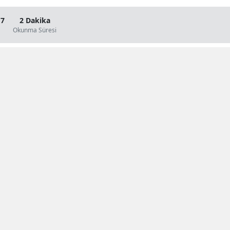
17
2 Dakika
Okunma Süresi
Te
Te
Gü
Ge
Is