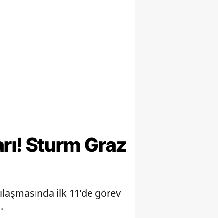
ı! Sturm Graz
laşmasında ilk 11’de görev
.