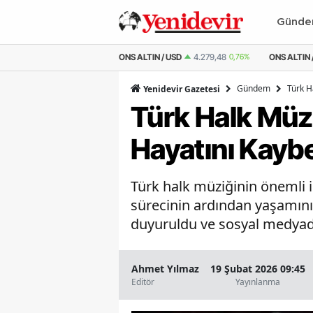
Günd
M ALTIN
6.546,09
0,77%
ONS ALTIN / USD
4.279,48
0,76%
ONS ALTIN 
Gündem
Türk H
Yenidevir Gazetesi
Türk Halk Müzi
Hayatını Kaybe
Türk halk müziğinin önemli i
sürecinin ardından yaşamını y
duyuruldu ve sosyal medyad
Ahmet Yılmaz
19 Şubat 2026 09:45
Editör
Yayınlanma