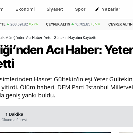
em
Ekonomi
Siyaset
Spor
Yazarlar
/ TL
203.591,82
0,77%
ÇEYREK ALTIN
10.702,85
0,77%
ÇEYREK ALTIN 
alk Müziği’nden Acı Haber: Yeter Gültekin Hayatını Kaybetti
ği’nden Acı Haber: Yeter
tti
simlerinden Hasret Gültekin’in eşi Yeter Gültekin
itirdi. Ölüm haberi, DEM Parti İstanbul Milletveki
a geniş yankı buldu.
1 Dakika
Okunma Süresi