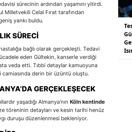
davisi sürecinin ardından yaşamını yitirdi.
 Milletvekili Celal Fırat tarafından
eniş yankı buldu.
Te
Gü
LIK SÜRECI
Ge
hastalığa bağlı olarak gerçekleşti. Tedavi
Is
mücadele eden Gültekin, kanserle verdiği
ta veda etti. Tıbbi detaylar kamuoyuna
 camiasında derin bir üzüntü oluştu.
MANYA’DA GERÇEKLEŞECEK
ıllardır yaşadığı Almanya’nın
Köln kentinde
e töreninin detayları ve kesin tarihi henüz
ygı duruşu düzenlenmesi bekleniyor.