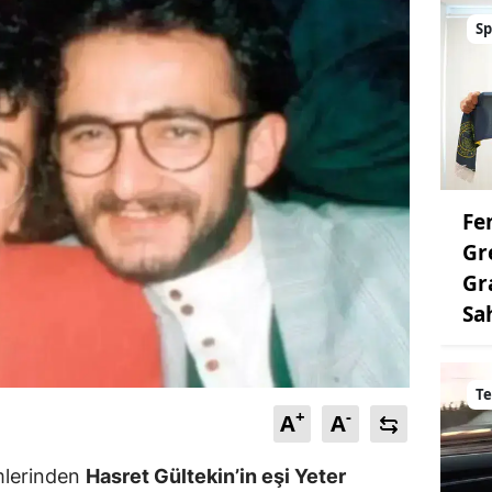
Sp
Fe
Gr
Gr
Sa
Te
+
-
A
A
imlerinden
Hasret Gültekin’in eşi Yeter