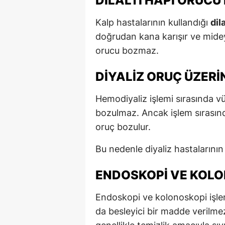
DILALTI HAPI ORUCU
Kalp hastalarının kullandığı
dil
doğrudan kana karışır ve mideye
orucu bozmaz.
DIYALIZ ORUÇ ÜZERIN
Hemodiyaliz işlemi sırasında vü
bozulmaz. Ancak işlem sırasında
oruç bozulur.
Bu nedenle diyaliz hastalarının
ENDOSKOPI VE KOLO
Endoskopi ve kolonoskopi işlem
da besleyici bir madde veril