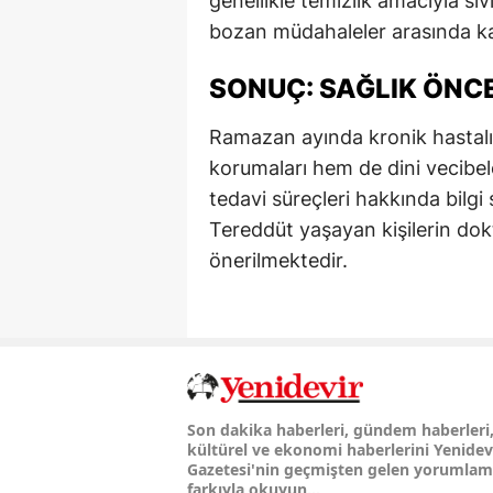
genellikle temizlik amacıyla sıv
bozan müdahaleler arasında ka
SONUÇ: SAĞLIK ÖNCE
Ramazan ayında kronik hastalığı
korumaları hem de dini vecibele
tedavi süreçleri hakkında bilgi
Tereddüt yaşayan kişilerin dokt
önerilmektedir.
Son dakika haberleri, gündem haberleri
kültürel ve ekonomi haberlerini Yenidev
Gazetesi'nin geçmişten gelen yorumla
farkıyla okuyun...