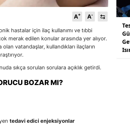
+
-
A
A
Te
k hastalar için ilaç kullanımı ve tıbbi
Gü
çok merak edilen konular arasında yer alıyor.
Ge
lan vatandaşlar, kullandıkları ilaçların
Is
aştırıyor.
nuda sıkça sorulan sorulara açıklık getirdi.
 ORUCU BOZAR MI?
eyen
tedavi edici enjeksiyonlar