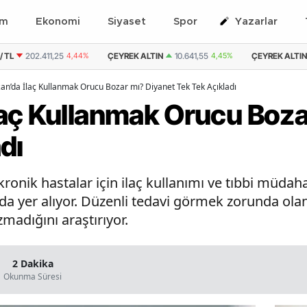
em
Ekonomi
Siyaset
Spor
Yazarlar
/ TL
202.411,25
4,44%
ÇEYREK ALTIN
10.641,55
4,45%
ÇEYREK ALTIN 
n’da İlaç Kullanmak Orucu Bozar mı? Diyanet Tek Tek Açıkladı
aç Kullanmak Orucu Boza
dı
onik hastalar için ilaç kullanımı ve tıbbi müdaha
a yer alıyor. Düzenli tedavi görmek zorunda olan 
zmadığını araştırıyor.
2 Dakika
Okunma Süresi