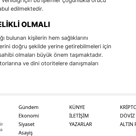
ı verildiği için bu işlemler çoğunlukla orucu
bul edilmektedir.
LIKLI OLMALI
 bulunan kişilerin hem sağlıklarını
rini doğru şekilde yerine getirebilmeleri için
 sahibi olmaları büyük önem taşımaktadır.
orlarına ve dini otoritelere danışmaları
Gündem
KÜNYE
KRİPT
Ekonomi
İLETİŞİM
DÖVİZ 
,
Siyaset
YAZARLAR
ALTIN 
ir
ma
Asayiş