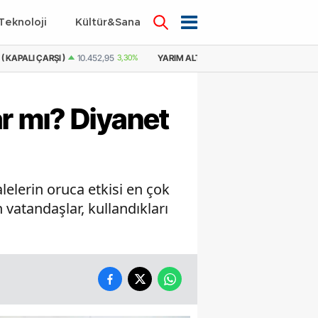
Teknoloji
Kültür&Sanat
( KAPALI ÇARŞI )
10.452,95
3,30%
YARIM ALTIN
21.283,09
4,45%
YAR
r mı? Diyanet
lelerin oruca etkisi en çok
vatandaşlar, kullandıkları