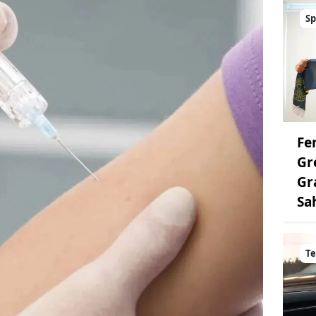
Sp
Fe
Gr
Gr
Sa
Te