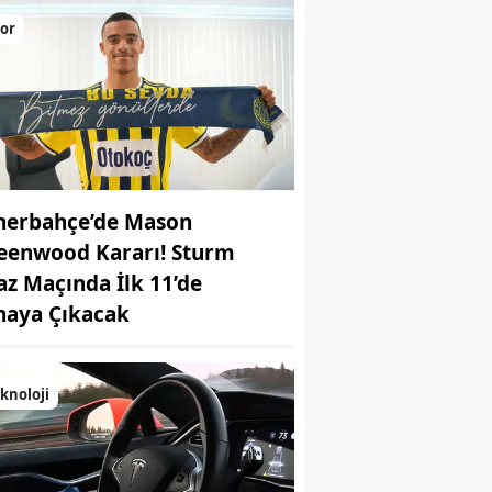
or
nerbahçe’de Mason
eenwood Kararı! Sturm
az Maçında İlk 11’de
haya Çıkacak
knoloji