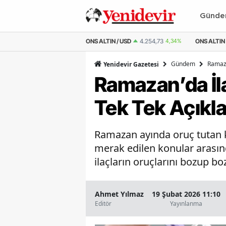
Günd
 ALTIN
6.508,59
4,45%
ONS ALTIN / USD
4.254,73
4,34%
ONS ALTIN 
Gündem
Ramaza
Yenidevir Gazetesi
Ramazan’da İl
Tek Tek Açıkla
Ramazan ayında oruç tutan kr
merak edilen konular arasınd
ilaçların oruçlarını bozup bo
Ahmet Yılmaz
19 Şubat 2026 11:10
Editör
Yayınlanma