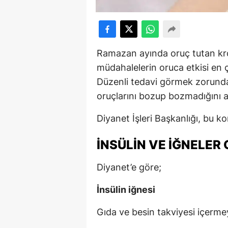
Ramazan ayında oruç tutan kroni
müdahalelerin oruca etkisi en 
Düzenli tedavi görmek zorunda o
oruçlarını bozup bozmadığını ar
Diyanet İşleri Başkanlığı
, bu ko
İNSÜLIN VE İĞNELER
Diyanet’e göre;
İnsülin iğnesi
Gıda ve besin takviyesi içerm