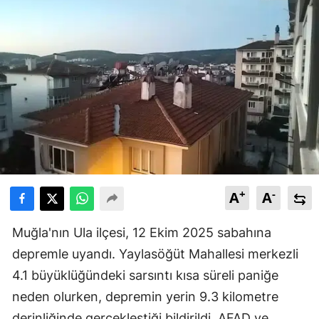
+
-
A
A
Muğla'nın Ula ilçesi, 12 Ekim 2025 sabahına
depremle uyandı. Yaylasöğüt Mahallesi merkezli
4.1 büyüklüğündeki sarsıntı kısa süreli paniğe
neden olurken, depremin yerin 9.3 kilometre
derinliğinde gerçekleştiği bildirildi. AFAD ve