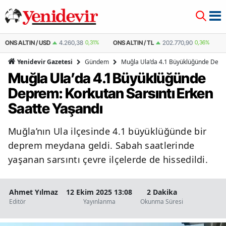
ONS ALTIN / USD
4.260,38
0,31%
ONS ALTIN / TL
202.770,90
0,36%
Gündem
Muğla Ula’da 4.1 Büyüklüğünde Depre
Yenidevir Gazetesi
Muğla Ula’da 4.1 Büyüklüğünde
Deprem: Korkutan Sarsıntı Erken
Saatte Yaşandı
Muğla’nın Ula ilçesinde 4.1 büyüklüğünde bir
deprem meydana geldi. Sabah saatlerinde
yaşanan sarsıntı çevre ilçelerde de hissedildi.
Ahmet Yılmaz
12 Ekim 2025 13:08
2 Dakika
Editör
Yayınlanma
Okunma Süresi