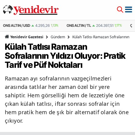
ONS ALTIN / USD
4.295,26
1,13%
ONS ALTIN / TL
204.397,51
1,17%
ÇE
Gündem
Külah Tatlısı Ramazan Sofralarının Yıld
Yenidevir Gazetesi
Külah Tatlısı Ramazan
Sofralarının Yıldızı Oluyor: Pratik
Tarif ve Püf Noktaları
Ramazan ayı sofralarının vazgeçilmezleri
arasında tatlılar her zaman özel bir yere
sahiptir. Hem görselliği hem de lezzetiyle öne
çıkan külah tatlısı, iftar sonrası sofralar için
hem pratik hem de şık bir alternatif olarak öne
çıkıyor.