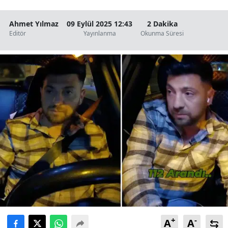
Ahmet Yılmaz
09 Eylül 2025 12:43
2 Dakika
Editör
Yayınlanma
Okunma Süresi
+
-
A
A