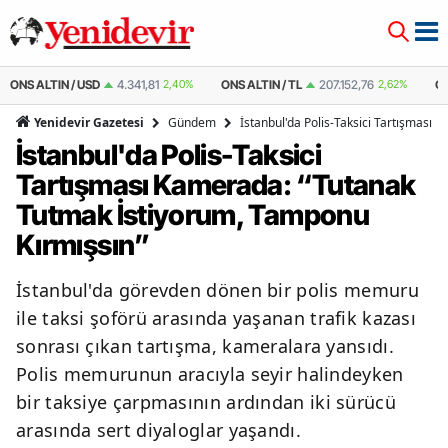
ONS ALTIN / USD
4.341,81
2,40%
ONS ALTIN / TL
207.152,76
2,62%
Ç
Gündem
İstanbul'da Polis-Taksici Tartışması
Yenidevir Gazetesi
İstanbul'da Polis-Taksici
Tartışması Kamerada: “Tutanak
Tutmak İstiyorum, Tamponu
Kırmışsın”
İstanbul'da görevden dönen bir polis memuru
ile taksi şoförü arasında yaşanan trafik kazası
sonrası çıkan tartışma, kameralara yansıdı.
Polis memurunun aracıyla seyir halindeyken
bir taksiye çarpmasının ardından iki sürücü
arasında sert diyaloglar yaşandı.