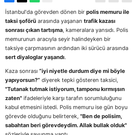
İstanbul'da görevden dönen bir
polis memuru ile
taksi şoförü
arasında yaşanan
trafik kazası
sonrası çıkan tartışma
, kameralara yansıdı. Polis
memurunun aracıyla seyir halindeyken bir
taksiye çarpmasının ardından iki sürücü arasında
sert diyaloglar yaşandı
.
Kaza sonrası
“iyi niyetle durdum diye mi böyle
yapıyorsun?”
diyerek tepki gösteren taksici,
"Tutanak tutmak istiyorum, tamponu kırmışsın
zaten"
ifadeleriyle karşı tarafın sorumluluğunu
kabul etmesini istedi. Polis memuru ise gün boyu
görevde olduğunu belirterek,
"Ben de polisim,
sabahtan beri görevdeydim. Allak bullak olduk"
sözleriyle savunma yaptı.