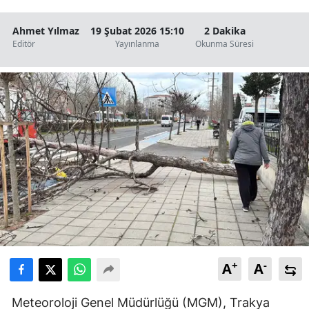
Ahmet Yılmaz
19 Şubat 2026 15:10
2 Dakika
Editör
Yayınlanma
Okunma Süresi
+
-
A
A
Meteoroloji Genel Müdürlüğü (MGM), Trakya