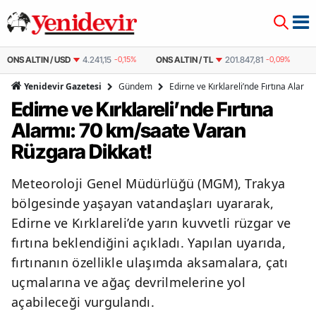
ONS ALTIN / USD
4.241,15
-0,15%
ONS ALTIN / TL
201.847,81
-0,09%
ÇE
Gündem
Edirne ve Kırklareli’nde Fırtına Alar
Yenidevir Gazetesi
Edirne ve Kırklareli’nde Fırtına
Alarmı: 70 km/saate Varan
Rüzgara Dikkat!
Meteoroloji Genel Müdürlüğü (MGM), Trakya
bölgesinde yaşayan vatandaşları uyararak,
Edirne ve Kırklareli’de yarın kuvvetli rüzgar ve
fırtına beklendiğini açıkladı. Yapılan uyarıda,
fırtınanın özellikle ulaşımda aksamalara, çatı
uçmalarına ve ağaç devrilmelerine yol
açabileceği vurgulandı.