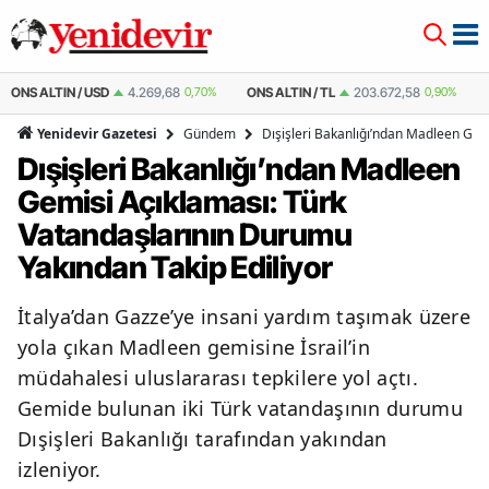
ONS ALTIN / USD
4.269,68
0,70%
ONS ALTIN / TL
203.672,58
0,90%
Gündem
Dışişleri Bakanlığı’ndan Madleen Gem
Yenidevir Gazetesi
Dışişleri Bakanlığı’ndan Madleen
Gemisi Açıklaması: Türk
Vatandaşlarının Durumu
Yakından Takip Ediliyor
İtalya’dan Gazze’ye insani yardım taşımak üzere
yola çıkan Madleen gemisine İsrail’in
müdahalesi uluslararası tepkilere yol açtı.
Gemide bulunan iki Türk vatandaşının durumu
Dışişleri Bakanlığı tarafından yakından
izleniyor.