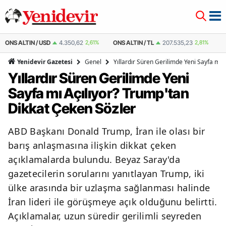
ONS ALTIN / USD
4.350,62
2,61%
ONS ALTIN / TL
207.535,23
2,81%
ÇEY
Genel
Yıllardır Süren Gerilimde Yeni Sayfa mı 
Yenidevir Gazetesi
Yıllardır Süren Gerilimde Yeni
Sayfa mı Açılıyor? Trump'tan
Dikkat Çeken Sözler
ABD Başkanı Donald Trump, İran ile olası bir
barış anlaşmasına ilişkin dikkat çeken
açıklamalarda bulundu. Beyaz Saray'da
gazetecilerin sorularını yanıtlayan Trump, iki
ülke arasında bir uzlaşma sağlanması halinde
İran lideri ile görüşmeye açık olduğunu belirtti.
Açıklamalar, uzun süredir gerilimli seyreden