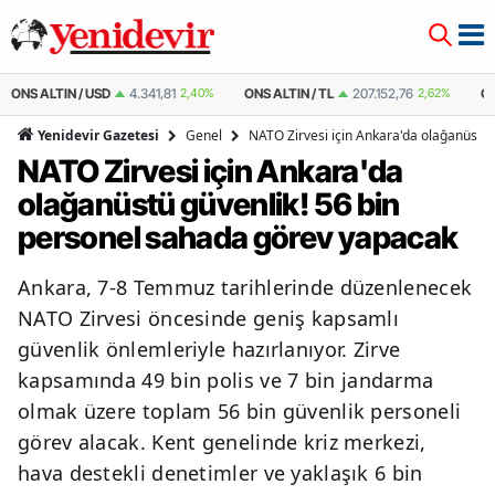
ONS ALTIN / TL
207.152,76
2,62%
ÇEYREK ALTIN
10.889,99
2,59%
Genel
NATO Zirvesi için Ankara'da olağanüstü
Yenidevir Gazetesi
NATO Zirvesi için Ankara'da
olağanüstü güvenlik! 56 bin
personel sahada görev yapacak
Ankara, 7-8 Temmuz tarihlerinde düzenlenecek
NATO Zirvesi öncesinde geniş kapsamlı
güvenlik önlemleriyle hazırlanıyor. Zirve
kapsamında 49 bin polis ve 7 bin jandarma
olmak üzere toplam 56 bin güvenlik personeli
görev alacak. Kent genelinde kriz merkezi,
hava destekli denetimler ve yaklaşık 6 bin