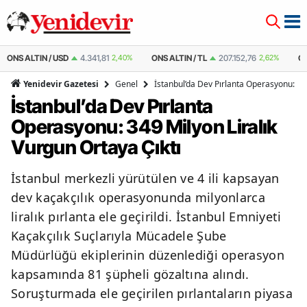
,40%
ONS ALTIN / TL
207.152,76
2,62%
ÇEYREK ALTIN
10.889,99
2,59
Genel
İstanbul’da Dev Pırlanta Operasyonu: 349
Yenidevir Gazetesi
İstanbul’da Dev Pırlanta
Operasyonu: 349 Milyon Liralık
Vurgun Ortaya Çıktı
İstanbul merkezli yürütülen ve 4 ili kapsayan
dev kaçakçılık operasyonunda milyonlarca
liralık pırlanta ele geçirildi. İstanbul Emniyeti
Kaçakçılık Suçlarıyla Mücadele Şube
Müdürlüğü ekiplerinin düzenlediği operasyon
kapsamında 81 şüpheli gözaltına alındı.
Soruşturmada ele geçirilen pırlantaların piyasa