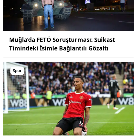
Muğla’da FETÖ Soruşturması: Suikast
Timindeki İsimle Bağlantılı Gözaltı
Spor