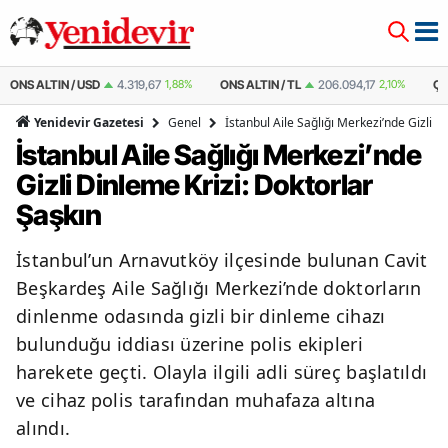
ONS ALTIN / USD
4.319,67
1,88%
ONS ALTIN / TL
206.094,17
2,10%
ÇE
Genel
İstanbul Aile Sağlığı Merkezi’nde Gizli D
Yenidevir Gazetesi
İstanbul Aile Sağlığı Merkezi’nde
Gizli Dinleme Krizi: Doktorlar
Şaşkın
İstanbul’un Arnavutköy ilçesinde bulunan Cavit
Beşkardeş Aile Sağlığı Merkezi’nde doktorların
dinlenme odasında gizli bir dinleme cihazı
bulunduğu iddiası üzerine polis ekipleri
harekete geçti. Olayla ilgili adli süreç başlatıldı
ve cihaz polis tarafından muhafaza altına
alındı.