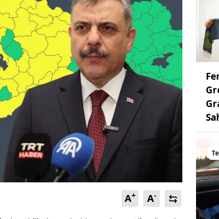
Fe
Gr
Gr
Sa
Te
+
-
A
A