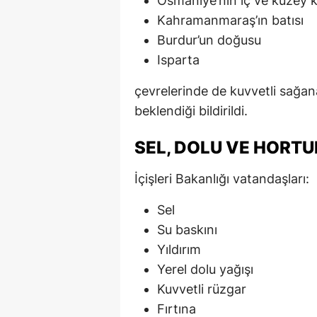
Osmaniye’nin iç ve kuzey k
Kahramanmaraş’ın batısı
Burdur’un doğusu
Isparta
çevrelerinde de kuvvetli sağan
beklendiği bildirildi.
SEL, DOLU VE HORTU
İçişleri Bakanlığı vatandaşları:
Sel
Su baskını
Yıldırım
Yerel dolu yağışı
Kuvvetli rüzgar
Fırtına