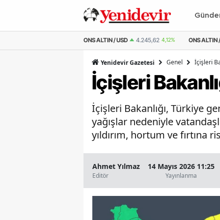
Günd
IN / USD
4.245,62
4,12%
ONS ALTIN / TL
201.952,07
4,21%
ÇEYREK AL
Genel
İçişleri B
Yenidevir Gazetesi
İçişleri Bakanl
İçişleri Bakanlığı, Türkiye 
yağışlar nedeniyle vatandaşl
yıldırım, hortum ve fırtına ri
Ahmet Yılmaz
14 Mayıs 2026 11:25
Editör
Yayınlanma