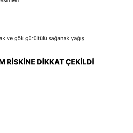
esimleri
ak ve gök gürültülü sağanak yağış
M RISKINE DIKKAT ÇEKILDI