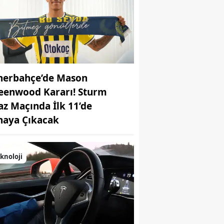
nerbahçe’de Mason
eenwood Kararı! Sturm
az Maçında İlk 11’de
haya Çıkacak
knoloji