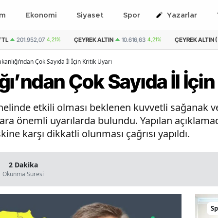
em
Ekonomi
Siyaset
Spor
Yazarlar
TIN
10.616,63
4,21%
ÇEYREK ALTIN ( KAPALI ÇARŞI )
10.452,95
3,30%
akanlığı’ndan Çok Sayıda İl İçin Kritik Uyarı
ığı’ndan Çok Sayıda İl İçin
genelinde etkili olması beklenen kuvvetli sağanak
ara önemli uyarılarda bulundu. Yapılan açıklamada
skine karşı dikkatli olunması çağrısı yapıldı.
2 Dakika
Okunma Süresi
Sp