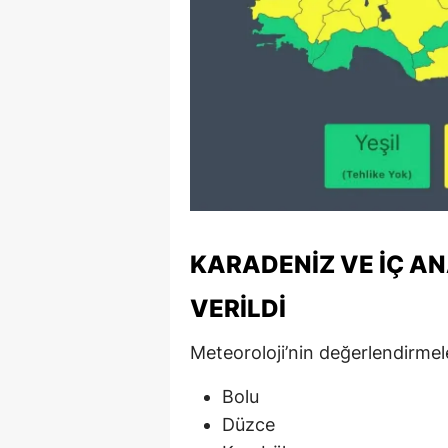
KARADENIZ VE İÇ A
VERILDI
Meteoroloji’nin değerlendirmel
Bolu
Düzce