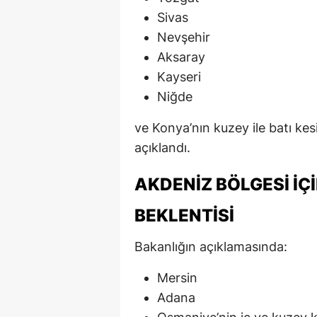
Sivas
Nevşehir
Aksaray
Kayseri
Niğde
ve Konya’nın kuzey ile batı kes
açıklandı.
AKDENIZ BÖLGESI IÇ
BEKLENTISI
Bakanlığın açıklamasında:
Mersin
Adana