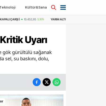
Teknoloji
Kültür&Sanat
YARIM ALTIN
21.233,25
4,21%
YARIM ALTIN ( KAPALI ÇARŞI )
20.905,90
3
 Kritik Uyarı
 ve gök gürültülü sağanak
 sel, su baskını, dolu,
or