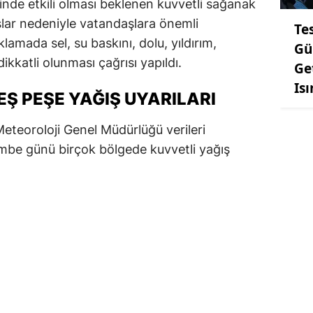
linde etkili olması beklenen kuvvetli sağanak
şlar nedeniyle vatandaşlara önemli
Te
lamada sel, su baskını, dolu, yıldırım,
Gü
dikkatli olunması çağrısı yapıldı.
Ge
Is
Ş PEŞE YAĞIŞ UYARILARI
eteoroloji Genel Müdürlüğü
verileri
be günü birçok bölgede kuvvetli yağış