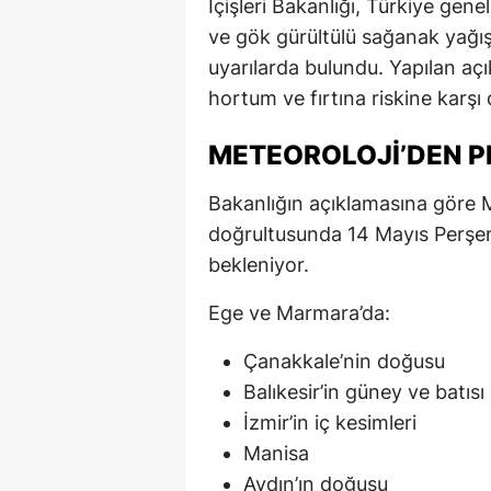
İçişleri Bakanlığı
, Türkiye gene
ve gök gürültülü sağanak yağı
uyarılarda bulundu. Yapılan açık
hortum ve fırtına riskine karşı 
METEOROLOJI’DEN PE
Bakanlığın açıklamasına göre
M
doğrultusunda 14 Mayıs Perşem
bekleniyor.
Ege ve Marmara’da:
Çanakkale’nin doğusu
Balıkesir’in güney ve batısı
İzmir’in iç kesimleri
Manisa
Aydın’ın doğusu