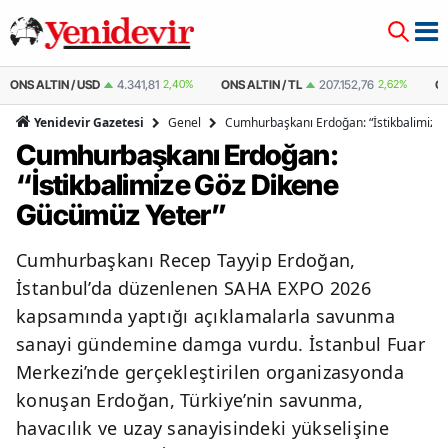
40%
ONS ALTIN / TL
207.152,76
2,62%
ÇEYREK ALTIN
10.889,99
2,59%
Genel
Cumhurbaşkanı Erdoğan: “İstikbalimize
Yenidevir Gazetesi
Cumhurbaşkanı Erdoğan:
“İstikbalimize Göz Dikene
Gücümüz Yeter”
Cumhurbaşkanı Recep Tayyip Erdoğan,
İstanbul’da düzenlenen SAHA EXPO 2026
kapsamında yaptığı açıklamalarla savunma
sanayi gündemine damga vurdu. İstanbul Fuar
Merkezi’nde gerçekleştirilen organizasyonda
konuşan Erdoğan, Türkiye’nin savunma,
havacılık ve uzay sanayisindeki yükselişine