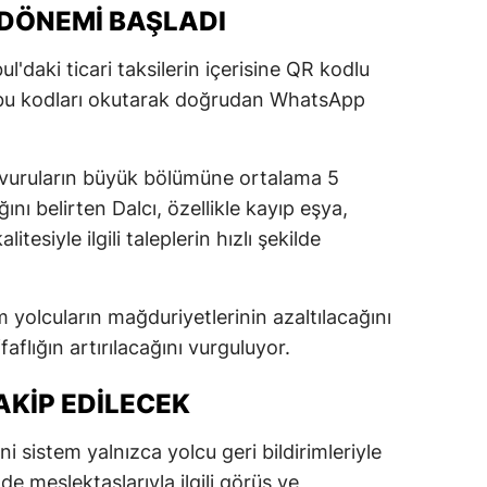
 DÖNEMI BAŞLADI
'daki ticari taksilerin içerisine QR kodlu
ar, bu kodları okutarak doğrudan WhatsApp
şvuruların büyük bölümüne ortalama 5
ını belirten Dalcı, özellikle kayıp eşya,
tesiyle ilgili taleplerin hızlı şekilde
m yolcuların mağduriyetlerinin azaltılacağını
aflığın artırılacağını vurguluyor.
AKIP EDILECEK
i sistem yalnızca yolcu geri bildirimleriyle
n de meslektaşlarıyla ilgili görüş ve