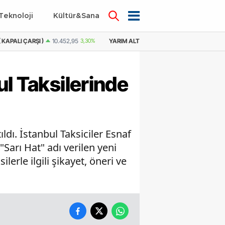
Teknoloji
Kültür&Sanat
YARIM ALTIN
21.231,67
4,20%
YARIM ALTIN ( KAPALI ÇARŞI )
20.905,
ul Taksilerinde
ldı. İstanbul Taksiciler Esnaf
Sarı Hat" adı verilen yeni
erle ilgili şikayet, öneri ve