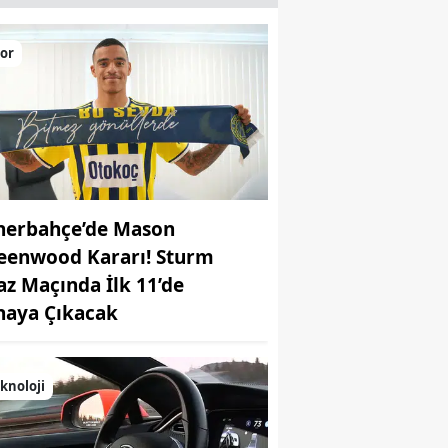
or
nerbahçe’de Mason
eenwood Kararı! Sturm
az Maçında İlk 11’de
haya Çıkacak
knoloji