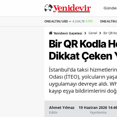
Günd
ALTIN / USD
4.244,78
4,10%
ONS ALTIN / TL
201.936,73
4,20%
ÇEYREK
Genel
Bir QR Ko
Yenidevir Gazetesi
Bir QR Kodla H
Dikkat Çeken Y
İstanbul'da taksi hizmetlerin
Odası (İTEO), yolcuların yaşa
uygulamayı devreye aldı. What
kayıp eşya bildirimlerini doğr
Ahmet Yılmaz
19 Haziran 2026 14:4
Editör
Yayınlanma