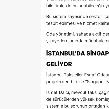
bildirimlerde bulunabileceği ayr
Bu sistem sayesinde sektör içe
tespit edilmesi ve hizmet kalite
Oda yönetimi, sahada aktif dene
şikayetlere anında müdahale edi
İSTANBUL'DA SINGAP
GELIYOR
İstanbul Taksiciler Esnaf Odası'
projelerden biri ise "Singapur M
İsmet Dalcı, mevcut taksi ça
de sürücülerden yüksek komisyon
sistemle bu sorunun ortadan kal