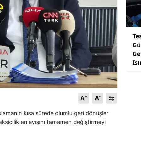
Te
Gü
Ge
Is
+
-
A
A
ulamanın kısa sürede olumlu geri dönüşler
taksicilik anlayışını tamamen değiştirmeyi