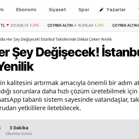
em
Ekonomi
Siyaset
Spor
Yazarlar
 ALTIN
10.615,84
4,20%
ÇEYREK ALTIN ( KAPALI ÇARŞI )
10.452,95
3,30%
dla Her Şey Değişecek! İstanbul Taksilerinde Dikkat Çeken Yenilik
er Şey Değişecek! İstanb
enilik
in kalitesini artırmak amacıyla önemli bir adım atı
dığı sorunlara daha hızlı çözüm üretebilmek için "
sApp tabanlı sistem sayesinde vatandaşlar, taksil
udan yetkililere iletebilecek.
6
3 Dakika
Okunma Süresi