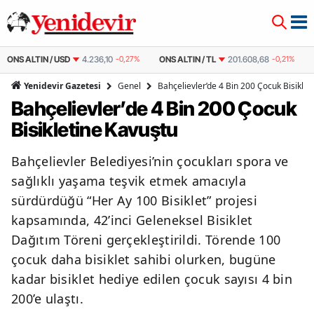
ONS ALTIN / USD
4.236,10
-0,27%
ONS ALTIN / TL
201.608,68
-0,21%
Genel
Bahçelievler’de 4 Bin 200 Çocuk Bisiklet
Yenidevir Gazetesi
Bahçelievler’de 4 Bin 200 Çocuk
Bisikletine Kavuştu
Bahçelievler Belediyesi’nin çocukları spora ve
sağlıklı yaşama teşvik etmek amacıyla
sürdürdüğü “Her Ay 100 Bisiklet” projesi
kapsamında, 42’inci Geleneksel Bisiklet
Dağıtım Töreni gerçekleştirildi. Törende 100
çocuk daha bisiklet sahibi olurken, bugüne
kadar bisiklet hediye edilen çocuk sayısı 4 bin
200’e ulaştı.