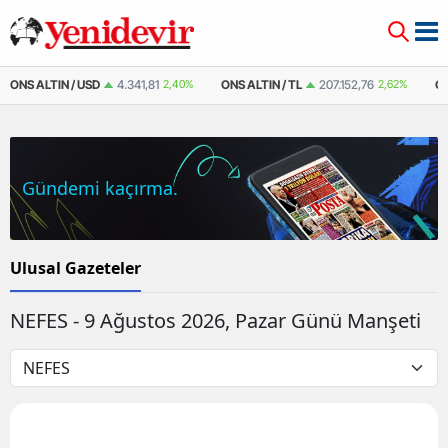
ONS ALTIN / USD
4.341,81
2,40%
ONS ALTIN / TL
207.152,76
2,62%
Ç
Gündemi kaçırma.
Ulusal Gazeteler
NEFES - 9 Ağustos 2026, Pazar Günü Manşeti