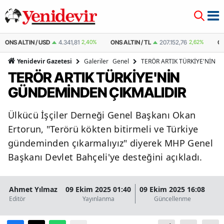
USD
4.341,81
2,40%
ONS ALTIN / TL
207.152,76
2,62%
ÇEYREK ALTIN
Galeriler
Genel
TERÖR ARTIK TÜRKİYE'NİN 
Yenidevir Gazetesi
TERÖR ARTIK TÜRKİYE'NİN
GÜNDEMİNDEN ÇIKMALIDIR
Ülkücü İşçiler Derneği Genel Başkanı Okan
Ertorun, "Terörü kökten bitirmeli ve Türkiye
gündeminden çıkarmalıyız" diyerek MHP Genel
Başkanı Devlet Bahçeli'ye desteğini açıkladı.
Ahmet Yılmaz
09 Ekim 2025 01:40
09 Ekim 2025 16:08
Editör
Yayınlanma
Güncellenme