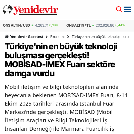
ONS ALTIN / USD
4.263,71
0,38%
ONS ALTIN / TL
202.926,86
0,44%
Ekonomi
Türkiye'nin en büyük teknoloji bulu
Yenidevir Gazetesi
Türkiye'nin en büyük teknoloji
buluşması gerçekleşti!
MOBİSAD-IMEX Fuarı sektöre
damga vurdu
Mobil iletişim ve bilgi teknolojileri alanında
heyecanla beklenen MOBİSAD-IMEX Fuarı, 8-11
Ekim 2025 tarihleri arasında İstanbul Fuar
Merkezi'nde gerçekleşti. MOBİSAD (Mobil
İletişim Araçları ve Bilgi Teknolojileri İş
İnsanları Derneği) ile Marmara Fuarcılık iş