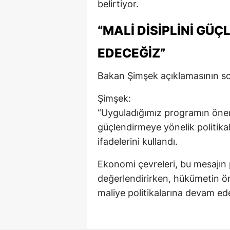
belirtiyor.
“MALI DISIPLINI GÜ
EDECEĞIZ”
Bakan Şimşek açıklamasının son
Şimşek:
“Uyguladığımız programın öneml
güçlendirmeye yönelik politikal
ifadelerini kullandı.
Ekonomi çevreleri, bu mesajın 
değerlendirirken, hükümetin ö
maliye politikalarına devam ede