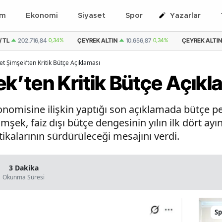
em
Ekonomi
Siyaset
Spor
Yazarlar
ALTIN
10.656,87
0,34%
ÇEYREK ALTIN ( KAPALI ÇARŞI )
10.452,95
0,00%
 Şimşek’ten Kritik Bütçe Açıklaması
’ten Kritik Bütçe Açıkl
omisine ilişkin yaptığı son açıklamada bütçe p
Şimşek, faiz dışı bütçe dengesinin yılın ilk dört ayı
itikalarının sürdürüleceği mesajını verdi.
3 Dakika
Okunma Süresi
Sp