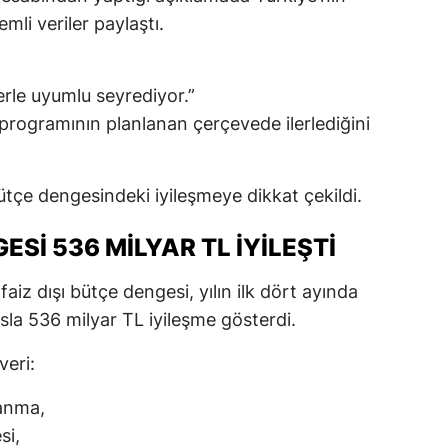
mli veriler paylaştı.
rle uyumlu seyrediyor.”
 programının planlanan çerçevede ilerlediğini
bütçe dengesindeki iyileşmeye dikkat çekildi.
GESI 536 MILYAR TL İYILEŞTI
faiz dışı bütçe dengesi, yılın ilk dört ayında
sla 536 milyar TL iyileşme gösterdi.
eri:
anma,
si,