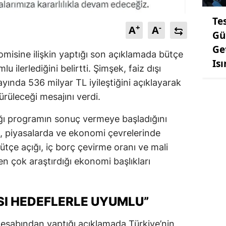
Te
+
-
A
A
Gü
Ge
omisine ilişkin yaptığı son açıklamada bütçe
Is
 ilerlediğini belirtti. Şimşek, faiz dışı
ayında 536 milyar TL iyileştiğini açıklayarak
dürüleceği mesajını verdi.
ğı programın sonuç vermeye başladığını
, piyasalarda ve ekonomi çevrelerinde
 bütçe açığı, iç borç çevirme oranı ve mali
en çok araştırdığı ekonomi başlıkları
I HEDEFLERLE UYUMLU”
sabından yaptığı açıklamada Türkiye’nin