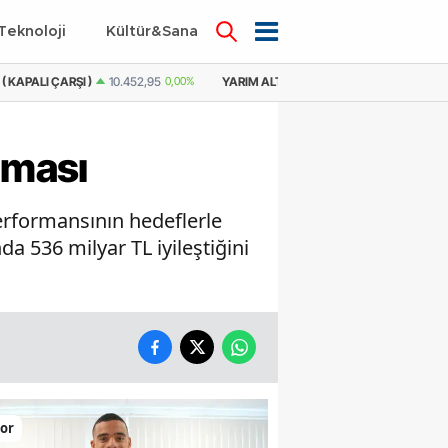
Teknoloji
Kültür&Sanat
YARIM ALTIN
21.313,74
0,34%
YARIM ALTIN ( KAPALI ÇARŞI )
20.905,9
aması
erformansının hedeflerle
nda 536 milyar TL iyileştiğini
or