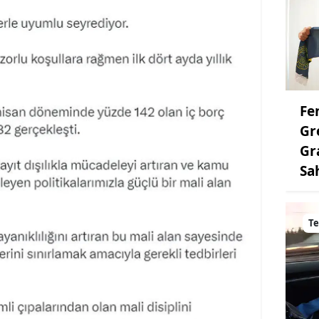
Fe
Gr
Gr
Sa
Te