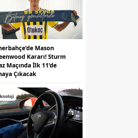
nerbahçe’de Mason
eenwood Kararı! Sturm
az Maçında İlk 11’de
haya Çıkacak
knoloji