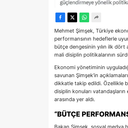
Mehmet Şimşek
, Türkiye ekon
performansının hedeflerle uyumlu
bütçe dengesinin yılın ilk dört 
mali disiplin politikalarının sür
Ekonomi yönetiminin uyguladı
savunan Şimşek’in açıklamaları
dikkatle takip edildi. Özellikle
disiplin konuları vatandaşların 
arasında yer aldı.
“BÜTÇE PERFORMANS
Bakan Şimşek, sosyal medya he