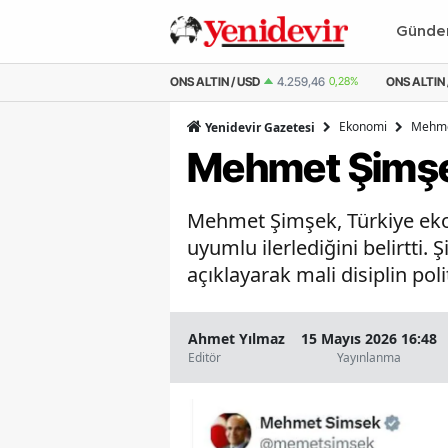
Günd
LTIN / USD
4.259,46
0,28%
ONS ALTIN / TL
202.716,84
0,34%
ÇEYREK 
Ekonomi
Mehmet
Yenidevir Gazetesi
Mehmet Şimşek
Mehmet Şimşek, Türkiye ekon
uyumlu ilerlediğini belirtti. 
açıklayarak mali disiplin pol
Ahmet Yılmaz
15 Mayıs 2026 16:48
Editör
Yayınlanma