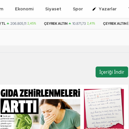
em
Ekonomi
Siyaset
Spor
Yazarlar
L
206.805,11
2,45%
ÇEYREK ALTIN
10.871,73
2,41%
ÇEYREK ALTIN ( KA
İçeriği İndir