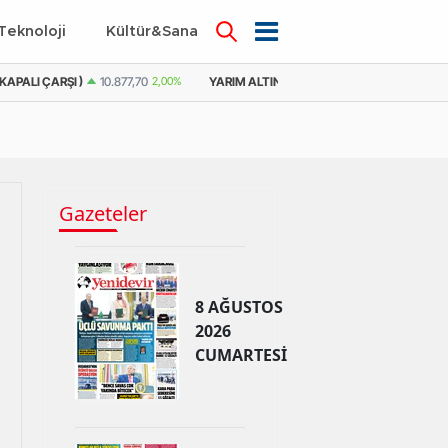
Teknoloji
Kültür&Sanat
KAPALI ÇARŞI )
10.877,70
2,00%
YARIM ALTIN
21.779,98
2,59%
YARIM 
Gazeteler
8 AĞUSTOS
2026
CUMARTESİ