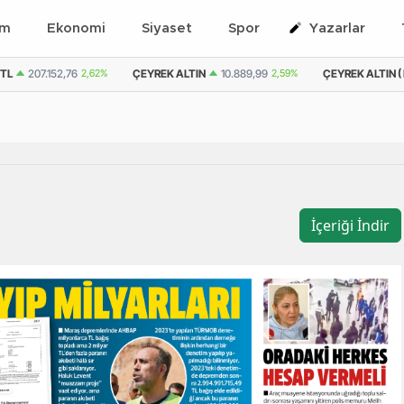
em
Ekonomi
Siyaset
Spor
Yazarlar
 TL
207.152,76
2,62%
ÇEYREK ALTIN
10.889,99
2,59%
ÇEYREK ALTIN ( 
İçeriği İndir