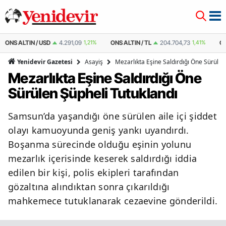
ONS ALTIN / USD
4.291,09
1,21%
ONS ALTIN / TL
204.704,73
1,41%
Ç
Asayiş
Mezarlıkta Eşine Saldırdığı Öne Sürülen
Yenidevir Gazetesi
Mezarlıkta Eşine Saldırdığı Öne
Sürülen Şüpheli Tutuklandı
Samsun’da yaşandığı öne sürülen aile içi şiddet
olayı kamuoyunda geniş yankı uyandırdı.
Boşanma sürecinde olduğu eşinin yolunu
mezarlık içerisinde keserek saldırdığı iddia
edilen bir kişi, polis ekipleri tarafından
gözaltına alındıktan sonra çıkarıldığı
mahkemece tutuklanarak cezaevine gönderildi.