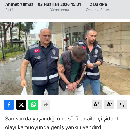
Ahmet Yılmaz
03 Haziran 2026 15:01
2 Dakika
Editör
Yayınlanma
Okunma Süresi
+
-
A
A
Samsun’da yaşandığı öne sürülen aile içi şiddet
olayı kamuoyunda geniş yankı uyandırdı.