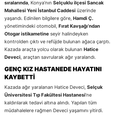
sıralarında
, Konya’nın
Selçuklu ilçesi Sancak
Mahallesi Yeni İstanbul Caddesi
üzerinde
yaşandı. Edinilen bilgilere göre,
Hamdi Ç.
yönetimindeki otomobil,
Fırat Kavşağı’ndan
Otogar istikametine
seyir halindeyken
kontrolden çıktı ve refüjde bulunan ağaca çarptı.
Kazada araçta yolcu olarak bulunan
Hatice
Deveci
, araçtan savrularak ağır yaralandı.
GENÇ KIZ HASTANEDE HAYATINI
KAYBETTI
Kazada ağır yaralanan Hatice Deveci,
Selçuk
Üniversitesi Tıp Fakültesi Hastanesi
’ne
kaldırılarak tedavi altına alındı. Yapılan tüm
müdahalelere rağmen Deveci yaşamını yitirdi.