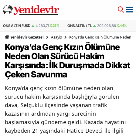
TIN / USD
4.263,71
0,38%
ONS ALTIN / TL
202.926,86
0,44%
ÇEYREK 
Asayiş
Konya’da Genç Kızın Ölümüne Neden Ol
Yenidevir Gazetesi
Konya’da Genç Kızın Ölümüne
Neden Olan Sürücü Hakim
Karşısında: İlk Duruşmada Dikkat
Çeken Savunma
Konya’da genç kızın ölümüne neden olan
sürücü hakim karşısında başlığıyla görülen
dava, Selçuklu ilçesinde yaşanan trafik
kazasının ardından yargı sürecinin
başlamasıyla gündeme geldi. Kazada hayatını
kaybeden 21 yaşındaki Hatice Deveci ile ilgili